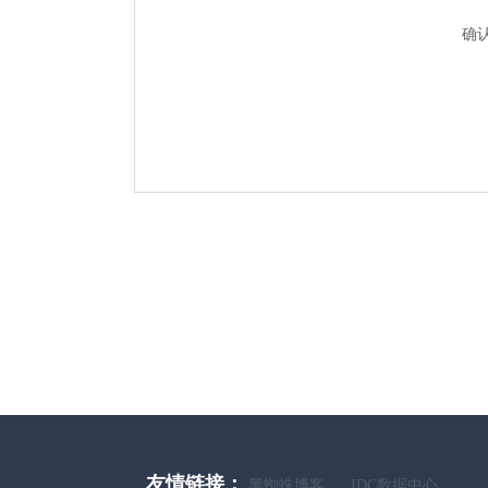
确
友情链接：
黑蜘蛛博客
IDC数据中心